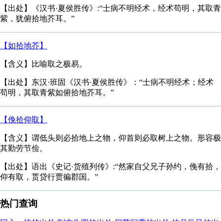
【出处】《汉书·夏侯胜传》:“士病不明经术，经术苟明，其取青
紫，犹俯拾地芥耳。”
【如拾地芥】
【含义】比喻取之极易。
【出处】东汉·班固《汉书·夏侯胜传》：“士病不明经术；经术
苟明，其取青紫如俯拾地芥耳。”
【俛拾仰取】
【含义】谓低头则必拾地上之物，仰首则必取树上之物。形容极
其勤劳节俭。
【出处】语出《史记·货殖列传》:“然家自父兄子孙约，俛有拾，
仰有取，贳贷行贾徧郡国。”
热门查询