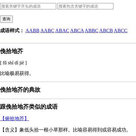
查询
成语样式：
AABB
AABC
ABAC
ABCA
ABBC
ABCB
ABCC
俛拾地芥
[ fǔ shí dì jiè ]
比喻极易获得。
俛拾地芥的典故
跟俛拾地芥类似的成语
【俯拾地芥】
【含义】象低头拾一根小草那样。比喻容易得到或容易成功。