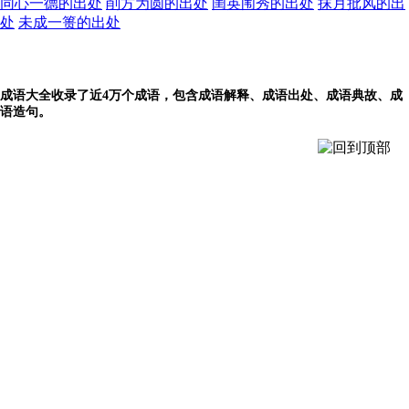
同心一德的出处
削方为圆的出处
闺英闱秀的出处
抹月批风的出
处
未成一篑的出处
成语大全收录了近4万个成语，包含成语解释、成语出处、成语典故、成
语造句。