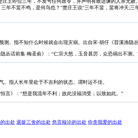
 楚庄王即位三年，不发号任何政令，并声明有敢进谏的人杀无赦
，三年不蜚不鸣，是何鸟也？”楚庄王说“三年不蜚，蜚将冲天;三
预测。指不知什么时候就会出现灾祸。出自宋·胡仔《苕溪渔隐丛
渔隐丛话前集·梅圣俞》：“仁宗大怒，玉音甚厉，众恐祸出不测。
气。指人长年里处于不吉利的状态。谓时运不佳。
世恒言》：“想是我流年不利；故此没福消受；以致如此。”
存的出处
退徙三舍的出处
危言核论的出处
你贪我爱的出处