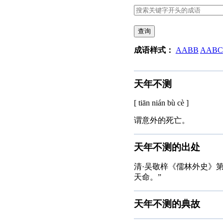
查询
成语样式：
AABB
AABC
天年不测
[ tiān nián bù cè ]
谓意外的死亡。
天年不测的出处
清·吴敬梓《儒林外史》
天命。”
天年不测的典故