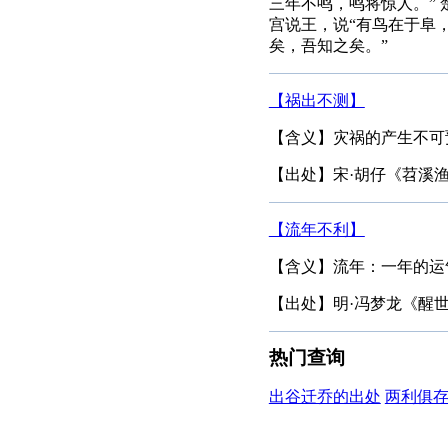
三年不鸣，鸣将惊人。”
宫说王，说“有鸟在于阜
矣，吾知之矣。”
【祸出不测】
【含义】灾祸的产生不可
【出处】宋·胡仔《苕溪
【流年不利】
【含义】流年：一年的运
【出处】明·冯梦龙《醒
热门查询
出谷迁乔的出处
两利俱