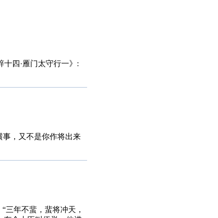
辞十四·雁门太守行一》:
了横事，又不是你作将出来
：“三年不蜚，蜚将冲天，