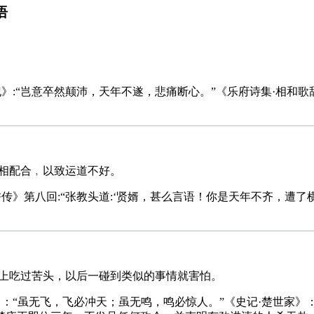
语
》:“岂意卒然颠沛，天年不遂，悲痛断心。”《乐府诗集·相和歌
相配合﹐以致运道不好。
浒传》第八回:“张教头道:‘贤婿，甚么言语！你是天年不齐，遭
上吃过苦头，以后一碰到类似的事情就害怕。
》：“虽无飞，飞必冲天；虽无鸣，鸣必惊人。”《史记·楚世家》