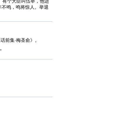
。有个大臣叫伍举，他进
年不鸣，鸣将惊人。举退
话前集·梅圣俞》。
”