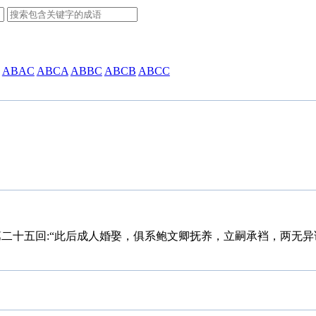
ABAC
ABCA
ABBC
ABCB
ABCC
第二十五回:“此后成人婚娶，俱系鲍文卿抚养，立嗣承裆，两无