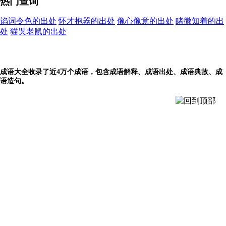
热门查询
谄词令色的出处
怀才抱器的出处
像心像意的出处
睹微知着的出
处
猫哭老鼠的出处
成语大全收录了近4万个成语，包含成语解释、成语出处、成语典故、成
语造句。