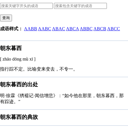
查询
成语样式：
AABB
AABC
ABAC
ABCA
ABBC
ABCB
ABCC
朝东暮西
[ zhāo dōng mù xī ]
指行踪不定。比喻变来变去，不专一。
朝东暮西的出处
明·徐霖《绣襦记·闻信增悲》：“如今他在那里，朝东暮西，那
有踪迹。”
朝东暮西的典故