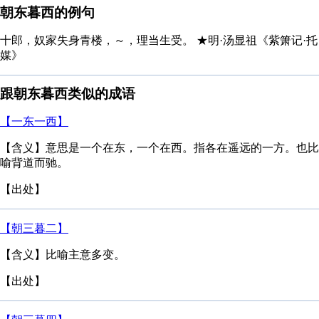
朝东暮西的例句
十郎，奴家失身青楼，～，理当生受。 ★明·汤显祖《紫箫记·托
媒》
跟朝东暮西类似的成语
【一东一西】
【含义】意思是一个在东，一个在西。指各在遥远的一方。也比
喻背道而驰。
【出处】
【朝三暮二】
【含义】比喻主意多变。
【出处】