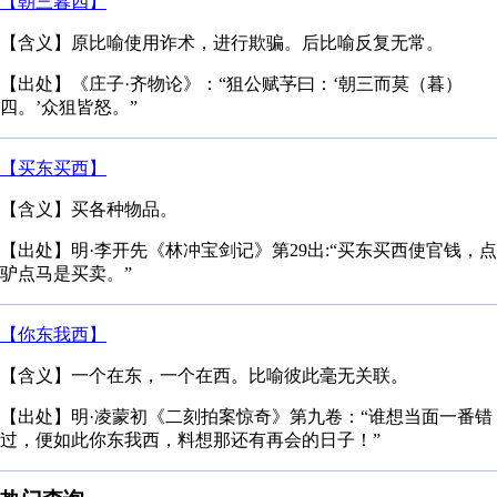
【朝三暮四】
【含义】原比喻使用诈术，进行欺骗。后比喻反复无常。
【出处】《庄子·齐物论》：“狙公赋芧曰：‘朝三而莫（暮）
四。’众狙皆怒。”
【买东买西】
【含义】买各种物品。
【出处】明·李开先《林冲宝剑记》第29出:“买东买西使官钱，点
驴点马是买卖。”
【你东我西】
【含义】一个在东，一个在西。比喻彼此毫无关联。
【出处】明·凌蒙初《二刻拍案惊奇》第九卷：“谁想当面一番错
过，便如此你东我西，料想那还有再会的日子！”