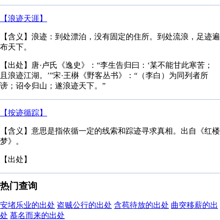
【浪迹天涯】
【含义】浪迹：到处漂泊，没有固定的住所。到处流浪，足迹遍
布天下。
【出处】唐·卢氏《逸史》：“李生告归曰：‘某不能甘此寒苦；
且浪迹江湖。’”宋·王楙《野客丛书》：“（李白）为同列者所
谤；诏令归山；遂浪迹天下。”
【按迹循踪】
【含义】意思是指依循一定的线索和踪迹寻求真相。出自《红楼
梦》。
【出处】
热门查询
安堵乐业的出处
盗贼公行的出处
含苞待放的出处
曲突移薪的出
处
慕名而来的出处