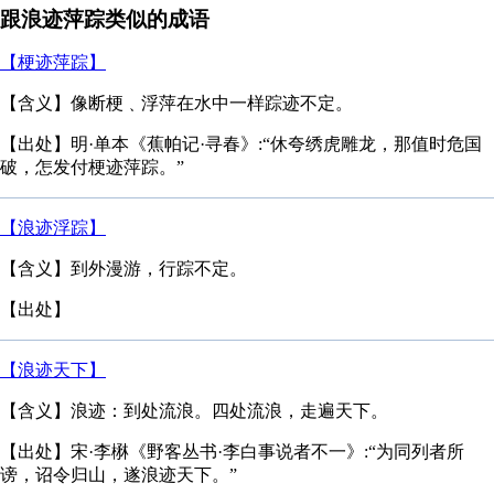
跟浪迹萍踪类似的成语
【梗迹萍踪】
【含义】像断梗﹑浮萍在水中一样踪迹不定。
【出处】明·单本《蕉帕记·寻春》:“休夸绣虎雕龙，那值时危国
破，怎发付梗迹萍踪。”
【浪迹浮踪】
【含义】到外漫游，行踪不定。
【出处】
【浪迹天下】
【含义】浪迹：到处流浪。四处流浪，走遍天下。
【出处】宋·李楙《野客丛书·李白事说者不一》:“为同列者所
谤，诏令归山，遂浪迹天下。”