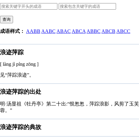
查询
成语样式：
AABB
AABC
ABAC
ABCA
ABBC
ABCB
ABCC
浪迹萍踪
[ làng jì píng zōng ]
见“萍踪浪迹”。
浪迹萍踪的出处
明·汤显祖《牡丹亭》第二十出:“恨怱怱，萍踪浪影，风剪了玉芙
蓉。”
浪迹萍踪的典故