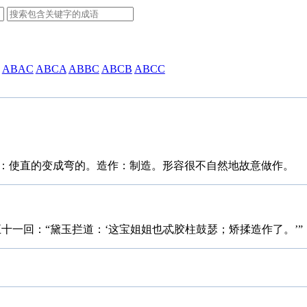
ABAC
ABCA
ABBC
ABCB
ABCC
：使直的变成弯的。造作：制造。形容很不自然地故意做作。
十一回：“黛玉拦道：‘这宝姐姐也忒胶柱鼓瑟；矫揉造作了。’”