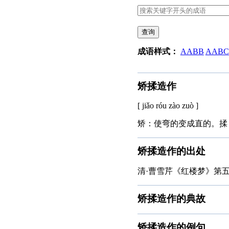
查询
成语样式：
AABB
AABC
矫揉造作
[ jiǎo róu zào zuò ]
矫：使弯的变成直的。揉
矫揉造作的出处
清·曹雪芹《红楼梦》第五
矫揉造作的典故
矫揉造作的例句