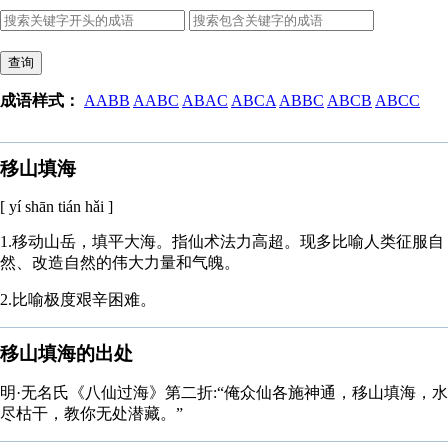
查询
成语样式：
AABB
AABC
ABAC
ABCA
ABBC
ABCB
ABCC
移山填海
[ yí shān tián hǎi ]
1.移动山岳，填平大海。指仙术法力高超。现多比喻人类征服自
然、改造自然的伟大力量和气魄。
2.比喻极度艰辛困难。
移山填海的出处
明·无名氏《八仙过海》第二折:“俺众仙各施神通，移山填海，水
尽枯干，教你无处潜藏。”