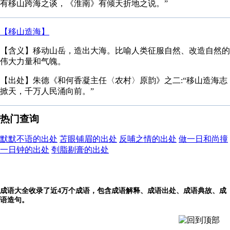
有移山跨海之谈，《淮南》有倾天折地之说。”
【移山造海】
【含义】移动山岳，造出大海。比喻人类征服自然、改造自然的
伟大力量和气魄。
【出处】朱德《和何香凝主任〈农村〉原韵》之二:“移山造海志
掀天，千万人民涌向前。”
热门查询
默默不语的出处
苫眼铺眉的出处
反哺之情的出处
做一日和尚撞
一日钟的出处
刳脂剔膏的出处
成语大全收录了近4万个成语，包含成语解释、成语出处、成语典故、成
语造句。