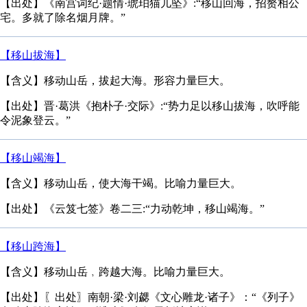
【出处】《南宫词纪·题情·琥珀猫儿坠》:“移山回海，招赘相公
宅。多就了除名烟月牌。”
【移山拔海】
【含义】移动山岳，拔起大海。形容力量巨大。
【出处】晋·葛洪《抱朴子·交际》:“势力足以移山拔海，吹呼能
令泥象登云。”
【移山竭海】
【含义】移动山岳，使大海干竭。比喻力量巨大。
【出处】《云笈七签》卷二三:“力动乾坤，移山竭海。”
【移山跨海】
【含义】移动山岳﹐跨越大海。比喻力量巨大。
【出处】〖出处〗南朝·梁·刘勰《文心雕龙·诸子》：“《列子》