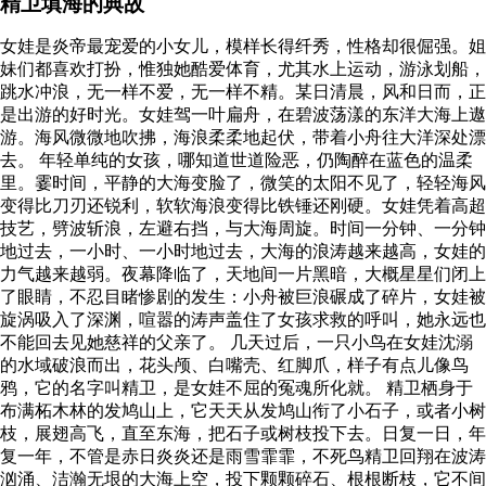
精卫填海的典故
女娃是炎帝最宠爱的小女儿，模样长得纤秀，性格却很倔强。姐
妹们都喜欢打扮，惟独她酷爱体育，尤其水上运动，游泳划船，
跳水冲浪，无一样不爱，无一样不精。某日清晨，风和日而，正
是出游的好时光。女娃驾一叶扁舟，在碧波荡漾的东洋大海上遨
游。海风微微地吹拂，海浪柔柔地起伏，带着小舟往大洋深处漂
去。 年轻单纯的女孩，哪知道世道险恶，仍陶醉在蓝色的温柔
里。霎时间，平静的大海变脸了，微笑的太阳不见了，轻轻海风
变得比刀刃还锐利，软软海浪变得比铁锤还刚硬。女娃凭着高超
技艺，劈波斩浪，左避右挡，与大海周旋。时间一分钟、一分钟
地过去，一小时、一小时地过去，大海的浪涛越来越高，女娃的
力气越来越弱。夜幕降临了，天地间一片黑暗，大概星星们闭上
了眼睛，不忍目睹惨剧的发生：小舟被巨浪碾成了碎片，女娃被
旋涡吸入了深渊，喧嚣的涛声盖住了女孩求救的呼叫，她永远也
不能回去见她慈祥的父亲了。 几天过后，一只小鸟在女娃沈溺
的水域破浪而出，花头颅、白嘴壳、红脚爪，样子有点儿像鸟
鸦，它的名字叫精卫，是女娃不屈的冤魂所化就。 精卫栖身于
布满柘木林的发鸠山上，它天天从发鸠山衔了小石子，或者小树
枝，展翅高飞，直至东海，把石子或树枝投下去。日复一日，年
复一年，不管是赤日炎炎还是雨雪霏霏，不死鸟精卫回翔在波涛
汹涌、洁瀚无垠的大海上空，投下颗颗碎石、根根断枝，它不间