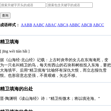
查询
成语样式：
AABB
AABC
ABAC
ABCA
ABBC
ABCB
ABCC
精卫填海
[ jīng wèi tián hǎi ]
据《山海经·北山经》记载：上古时炎帝的女儿在东海淹死，变
为一只名叫精卫的鸟，每天衔西山的石块和树枝投入东海，要把
大海填平。后用“精卫填海”比喻怀有深仇大恨，而立志报仇雪
恨。也形容意志坚强，不畏艰难，矢志不移。
精卫填海的出处
晋·陶渊明《读山海经》诗：“精卫衔微木；将以填沧海。”