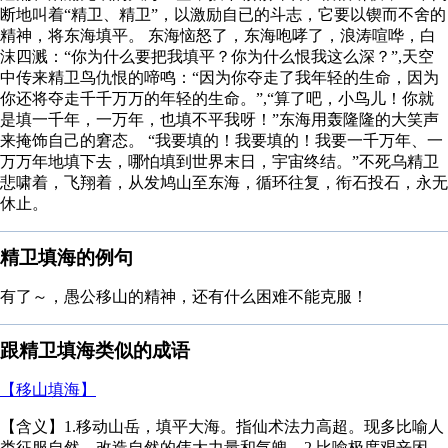
断地叫着“精卫、精卫”，以激励自已的斗志，它要以锲而不舍的
精神，将东海填平。 东海恼怒了，东海咆哮了，浪涛喧哗，白
沫四溅：“你为什么要把我填平？你为什么恨我这么深？”,天空
中传来精卫鸟仇恨的啼鸣：“因为你夺走了我年轻的生命，因为
你还将夺走千千万万的年轻的生命。”,“算了吧，小鸟儿！你就
是填一千年，一万年，也填不平我呀！”东海用轰隆隆的大笑声
来掩饰自己的窘态。 “我要填的！我要填的！我要一千万年、一
万万年地填下去，哪怕填到世界末日，宇宙终结。”不死乌精卫
悲啸着，飞翔着，从发鸠山至东海，循环往复，衔石投石，永无
休止。
精卫填海的例句
有了～，愚公移山的精神，还有什么困难不能克服！
跟精卫填海类似的成语
【移山填海】
【含义】1.移动山岳，填平大海。指仙术法力高超。现多比喻人
类征服自然、改造自然的伟大力量和气魄。2.比喻极度艰辛困