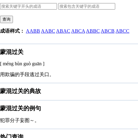
查询
成语样式：
AABB
AABC
ABAC
ABCA
ABBC
ABCB
ABCC
蒙混过关
[ méng hùn guò guān ]
用欺骗的手段逃过关口。
蒙混过关的典故
蒙混过关的例句
犯罪分子妄图～。
热门查询