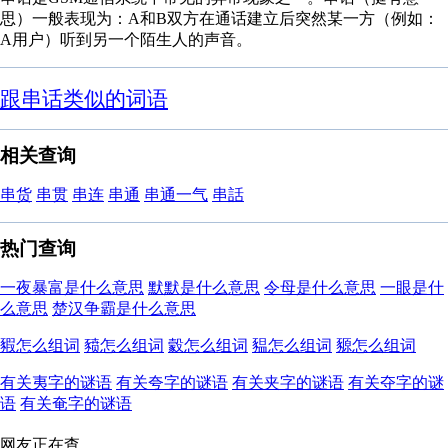
思）一般表现为：A和B双方在通话建立后突然某一方（例如：
A用户）听到另一个陌生人的声音。
跟串话类似的词语
相关查询
串货
串贯
串连
串通
串通一气
串話
热门查询
一夜暴富是什么意思
默默是什么意思
令母是什么意思
一眼是什
么意思
楚汉争霸是什么意思
豭怎么组词
豮怎么组词
豰怎么组词
豱怎么组词
豲怎么组词
有关夷字的谜语
有关夸字的谜语
有关夹字的谜语
有关夺字的谜
语
有关奄字的谜语
网友正在查