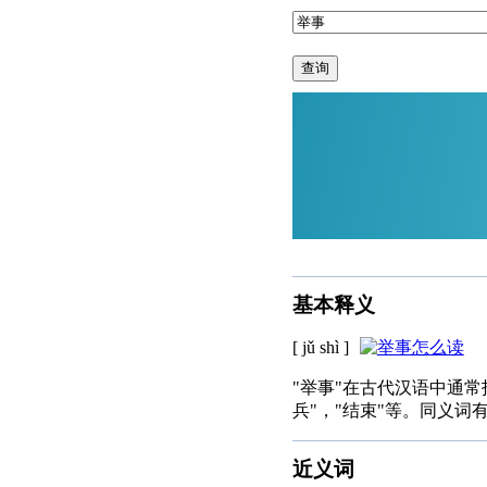
查询
基本释义
[ jǔ shì ]
"举事"在古代汉语中通常
兵"，"结束"等。同义词有
近义词