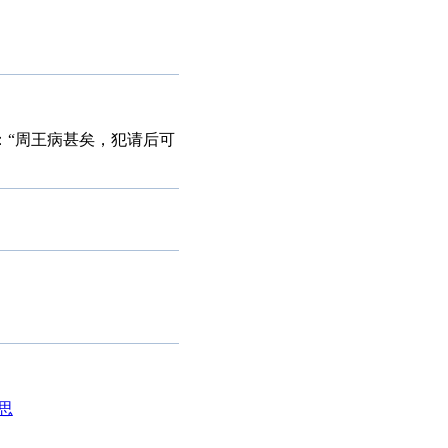
》：“周王病甚矣，犯请后可
思