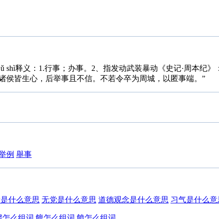
ǔ shì释义：1.行事；办事。2、指发动武装暴动《史记·周本纪
诸侯皆生心，后举事且不信。不若令卒为周城，以匿事端。”
举例
舉事
发是什么意思
无党是什么意思
道德观念是什么意思
习气是什么意
饕怎么组词
饘怎么组词
饙怎么组词