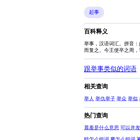
起事
百科释义
举事，汉语词汇。拼音：j
而复之。今王使卒之周，
跟举事类似的词语
相关查询
举人
举仇举子
举众
举似
热门查询
晨羞是什么意思
可以并
饐怎么组词
饔怎么组词