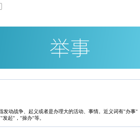
指发动战争、起义或者是办理大的活动、事情。近义词有"办事"，
"发起"，"操办"等。