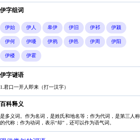
伊字组词
伊始
伊人
皋伊
伊旧
伊祁
伊颍
伊何
伊嚘
伊鸦
伊邑
伊周
伊阳
伊楼
伊霍
伊字谜语
1.君口一开人即来（打一汉字）
百科释义
是多义词。作为名词，是姓氏和地名等；作为代词，是第三人称
的代称；作为动词，表示“却”，还可以作为语气词。