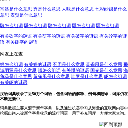
宵遯是什么意思
秀是什么意思
人味是什么意思
七彩纱裙是什么
意思
表贺是什么意思
騩怎么组词
騬怎么组词
騯怎么组词
騱怎么组词
騵怎么组词
有关砍字的谜语
有关研字的谜语
有关破字的谜语
有关硂字的谜
语
有关硼字的谜语
网友正在查
媞怎么组词
有关媞的谜语
不周是什么意思
黃雀風是什么意思
飛
鴻羽翼是什么意思
踸怎么组词
有关踸的谜语
国光是什么意思
海
龟汤是什么意思
黃雀風是什么意思
哇罗是什么意思
岖怎么组词
有关岖的谜语
汉语词典收录了近50万个词语，包含词语的解释、例句和翻译，词库仍在
不断更新中。
词典数据主要来源于新华字典，以及通过机器学习从海量的互联网内容中
挖掘出尚未被新华字典收录的流行词语，用于补充词库，方便大家查询。