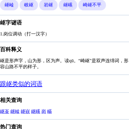
岖崯
岐岖
岩岖
岖嵠
崎岖不平
岖字谜语
1.岗位调动（打一汉字）
百科释义
岖是形声字，山为形，区为声。读qū。“崎岖”是双声连绵词，形
容山路不平的样子。
跟岖类似的词语
相关查询
岖崟
岖崯
岖嵚
岖嵠
岗
嶇
热门查询