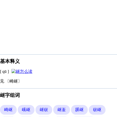
基本释义
[ qū ]
见 〔崎岖〕
岖字组词
崎岖
嵠岖
岖嵚
岖崟
蹊岖
嵚岖