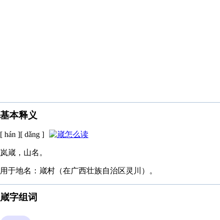
基本释义
[ hán ][ dǎng ]
岚嵅，山名。
用于地名：嵅村（在广西壮族自治区灵川）。
嵅字组词