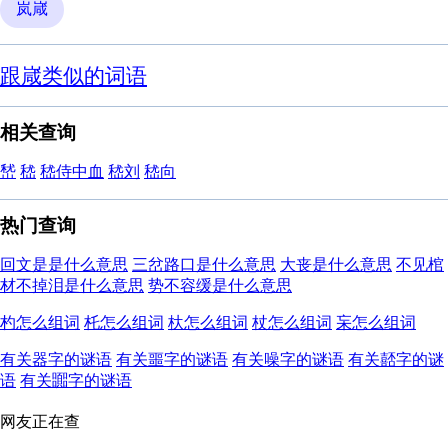
岚嵅
跟嵅类似的词语
相关查询
嵆
嵇
嵇侍中血
嵇刘
嵇向
热门查询
回文是是什么意思
三岔路口是什么意思
大丧是什么意思
不见棺
材不掉泪是什么意思
势不容缓是什么意思
杓怎么组词
杔怎么组词
杕怎么组词
杖怎么组词
杗怎么组词
有关器字的谜语
有关噩字的谜语
有关噪字的谜语
有关嚭字的谜
语
有关嚻字的谜语
网友正在查