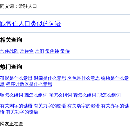
同义词：常驻人口
跟常住人口类似的词语
相关查询
常住战阵
常住物
常例
常例钱
常侍
热门查询
孤影是什么意思
迥阔是什么意思
名色是什么意思
鸣橹是什么意
思
程序计数器是什么意思
聆怎么组词
聉怎么组词
聊怎么组词
聋怎么组词
职怎么组词
有关剩字的谜语
有关力字的谜语
有关劝字的谜语
有关办字的谜
语
有关功字的谜语
网友正在查