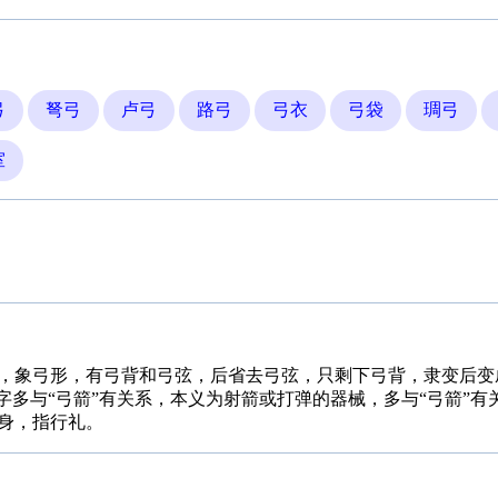
弓
弩弓
卢弓
路弓
弓衣
弓袋
琱弓
室
，象弓形，有弓背和弓弦，后省去弓弦，只剩下弓背，隶变后变成
的字多与“弓箭”有关系，本义为射箭或打弹的器械，多与“弓箭”
身，指行礼。