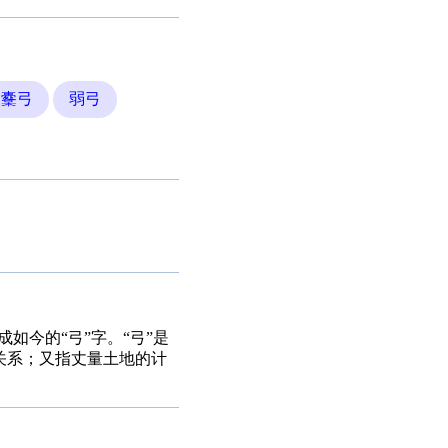
櫜弓
弱弓
如今的“弓”字。“弓”是
有关系；又指丈量土地的计