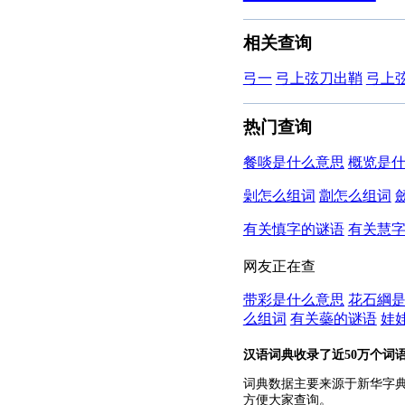
相关查询
弓一
弓上弦刀出鞘
弓上
热门查询
餐啖是什么意思
概览是
劋怎么组词
劏怎么组词
有关慎字的谜语
有关慧
网友正在查
带彩是什么意思
花石綱
么组词
有关蘂的谜语
娃
汉语词典收录了近50万个词
词典数据主要来源于新华字
方便大家查询。