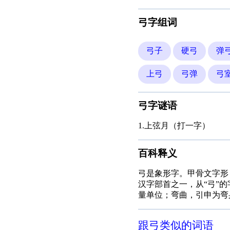
弓字组词
弓子
硬弓
弹
上弓
弓弹
弓
弓字谜语
1.上弦月（打一字）
百科释义
弓是象形字。甲骨文字形
汉字部首之一，从“弓”
量单位；弯曲，引申为弯
跟弓类似的词语