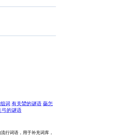
么组词
有关鷥的谜语
蘂怎
关弓的谜语
的流行词语，用于补充词库，