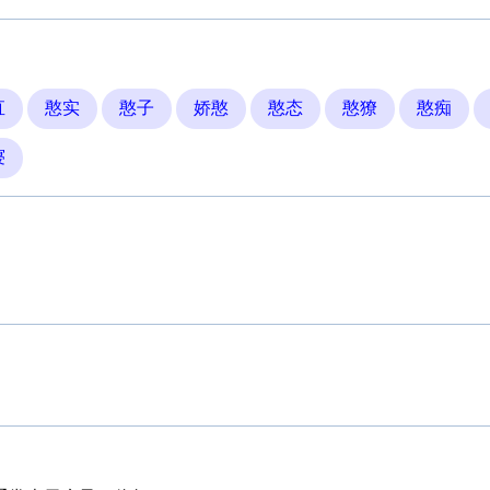
直
憨实
憨子
娇憨
憨态
憨獠
憨痴
寝