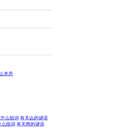
么意思
兦怎么组词
有关兦的谜语
怎么组词
有关憨的谜语