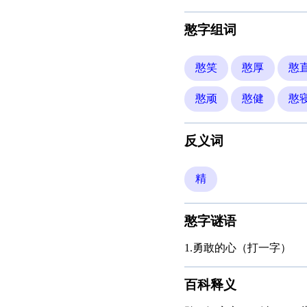
憨字组词
憨笑
憨厚
憨
憨顽
憨健
憨
反义词
精
憨字谜语
1.勇敢的心（打一字）
百科释义