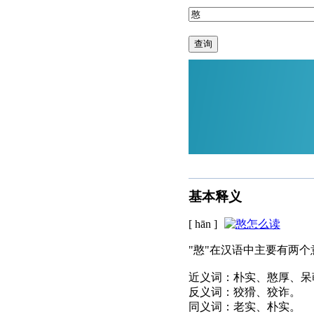
查询
基本释义
[ hān ]
"憨"在汉语中主要有两
近义词：朴实、憨厚、呆
反义词：狡猾、狡诈。
同义词：老实、朴实。