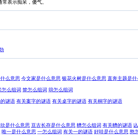
。通常表示痴呆，傻气。
劲
是什么意思
今文家是什么意思
银花火树是什么意思
直奔主题是什
篙怎么组词
篚怎么组词
篛怎么组词
字的谜语
有关案字的谜语
有关桌字的谜语
有关桐字的谜语
也欤是什么意思
亘古长存是什么意思
艩怎么组词
有关艩的谜语
语
唯一是什么意思
一怎么组词
有关一的谜语
好哇是什么意思
憨