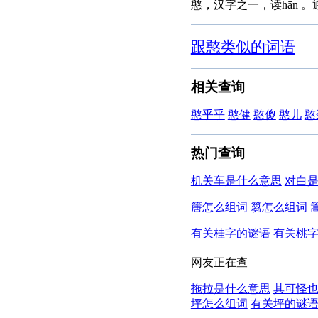
憨，汉字之一，读hān 
跟憨类似的词语
相关查询
憨乎乎
憨健
憨傻
憨儿
憨
热门查询
机关车是什么意思
对白
篖怎么组词
篘怎么组词
有关桂字的谜语
有关桃
网友正在查
拖拉是什么意思
其可怪
坪怎么组词
有关坪的谜