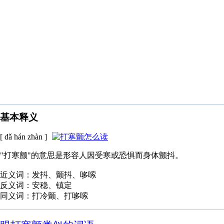
基本释义
[ dǎ hán zhàn ]
"打寒颤"的意思是形容人因受寒或恐惧而身体颤抖。
近义词：发抖、颤抖、哆嗦
反义词：安稳、镇定
同义词：打冷颤、打哆嗦