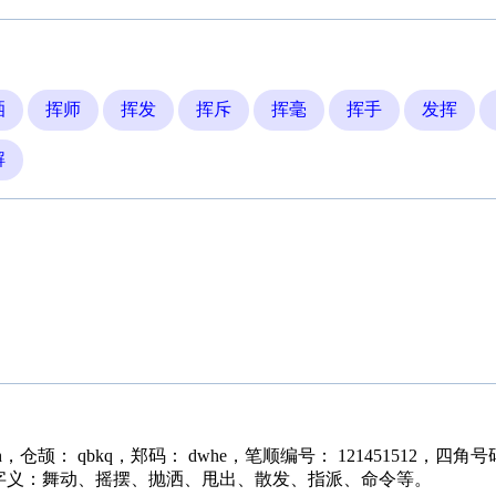
洒
挥师
挥发
挥斥
挥毫
挥手
发挥
解
h，仓颉： qbkq，郑码： dwhe，笔顺编号： 121451512，四角号码： 5
基本字义：舞动、摇摆、抛洒、甩出、散发、指派、命令等。