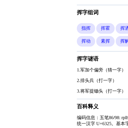
挥字组词
指挥
挥霍
挥
挥动
素挥
挥
挥字谜语
1.军加个偏旁（猜一字）
2.排头兵（打一字）
3.将军提锄头（打一字）
百科释义
编码信息：五笔86/98: rpl
统一汉字 U+6325。