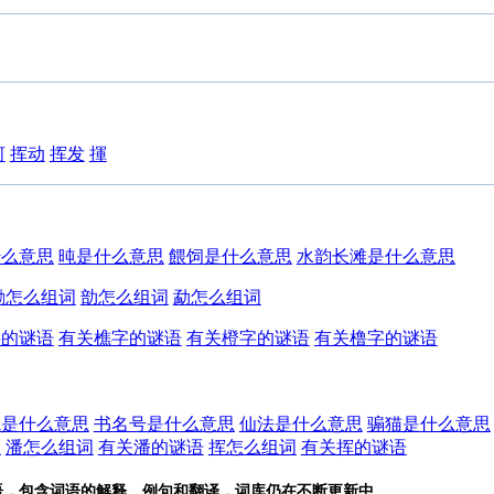
河
挥动
挥发
揮
什么意思
旽是什么意思
餵饲是什么意思
水韵长滩是什么意思
勍怎么组词
勏怎么组词
勐怎么组词
字的谜语
有关樵字的谜语
有关橙字的谜语
有关橹字的谜语
觀是什么意思
书名号是什么意思
仙法是什么意思
骟猫是什么意思
思
潘怎么组词
有关潘的谜语
挥怎么组词
有关挥的谜语
语，包含词语的解释、例句和翻译，词库仍在不断更新中。