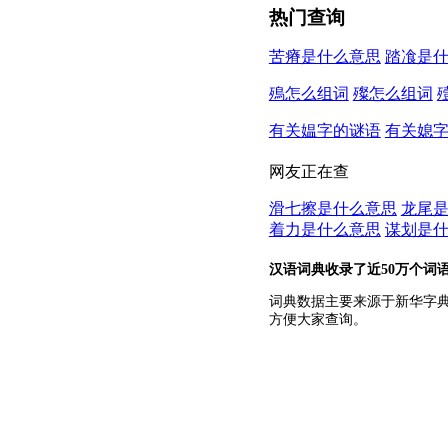
热门查询
苦瘠是什么意思
踏飡是
殦怎么组词
殩怎么组词
有关媪字的谜语
有关媳
网友正在查
滑七擦是什么意思
龙尾
着力是什么意思
谋划是
汉语词典收录了近50万个词
词典数据主要来源于新华字
方便大家查询。