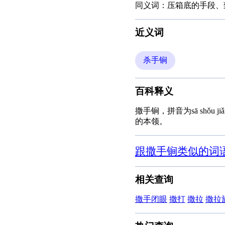
同义词：压箱底的手段、
近义词
杀手锏
百科释义
撒手锏，拼音为sā sh
的本领。
跟撒手锏类似的词
相关查询
撒手闭眼
撒打
撒拉
撒拉