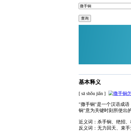
查询
基本释义
[ sā shǒu jiǎn ]
"撒手锏"是一个汉语成
锏"意为关键时刻所使出
近义词：杀手锏、绝招、
反义词：无力回天、束手