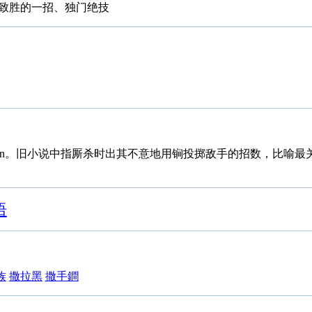
致胜的一招、独门绝技
ǒu jiǎn。旧小说中指厮杀时出其不意地用锏投掷敌手的招数，比喻
语
族
撒拉黑
撒手鐧