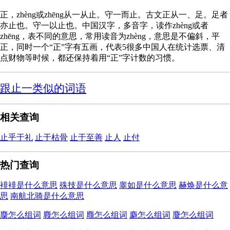
正，zhèng或zhēng从一从止。守一而止。古文正从一、足。足者
亦止也。守一以止也。中国汉字，多音字，读作zhèng或者
zhēng，表不同的意思，常用读音为zhèng，意思是不偏斜，平
正，同时一个“正”字有五画，代表5很多中国人在统计选票、清
点财物等时候，都还保持着用“正”字计数的习惯。
跟止一类似的词语
相关查询
止乎于礼
止于枯骨
止于至善
止人
止付
热门查询
裶裶是什么意思
殊技是什么意思
睾如是什么意思
赫焕是什么意
思
南航北骑是什么意思
麕怎么组词
麚怎么组词
麛怎么组词
麝怎么组词
麞怎么组词