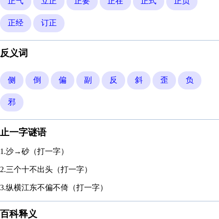
正气
立正
正要
正在
正式
正负
正经
订正
反义词
侧
倒
偏
副
反
斜
歪
负
邪
止一字谜语
1.沙→砂（打一字）
2.三个十不出头（打一字）
3.纵横江东不偏不倚（打一字）
百科释义