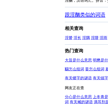
淫酗，汉语词汇。拼音：yí
跟淫酗类似的词语
相关查询
淫醟
淫长
淫隅
淫隈
淫雨
热门查询
大旨是什么意思
明懋是
㘥怎么组词
㚻怎么组词
有关镂字的谜语
有关镇
网友正在查
分心是什么意思
上冬青
词
有关裓的谜语
滴耳剂