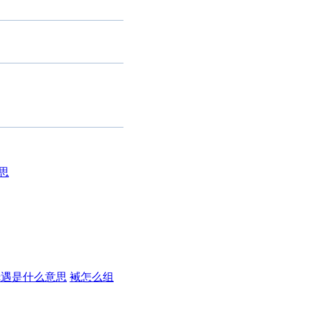
思
抚遇是什么意思
裓怎么组