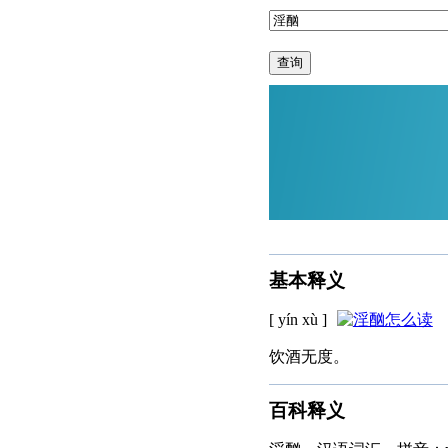
查询
基本释义
[ yín xù ]
饮酒无度。
百科释义