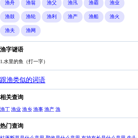
渔舟
渔翁
渔父
渔汛
渔霸
渔业
渔鼓
渔轮
渔利
渔产
渔船
渔火
渔夫
渔网
渔字谜语
1.水里的鱼（打一字）
跟渔类似的词语
相关查询
渔丁
渔业
渔乡
渔事
渔产
漁
热门查询
枯蓬断草是什么意思
聚收是什么意思
有抽有长是什么意思
先头