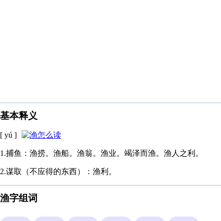
基本释义
[ yú ]
1.捕鱼：渔捞。渔船。渔翁。渔业。竭泽而渔。渔人之利。
2.谋取（不应得的东西）：渔利。
渔字组词