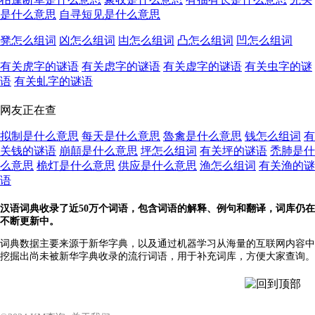
是什么意思
自寻短见是什么意思
凳怎么组词
凶怎么组词
凷怎么组词
凸怎么组词
凹怎么组词
有关虎字的谜语
有关虑字的谜语
有关虚字的谜语
有关虫字的谜
语
有关虬字的谜语
网友正在查
拟制是什么意思
每天是什么意思
魯禽是什么意思
钱怎么组词
有
关钱的谜语
崩顛是什么意思
坪怎么组词
有关坪的谜语
禿肺是什
么意思
桅灯是什么意思
供应是什么意思
渔怎么组词
有关渔的谜
语
汉语词典收录了近50万个词语，包含词语的解释、例句和翻译，词库仍在
不断更新中。
词典数据主要来源于新华字典，以及通过机器学习从海量的互联网内容中
挖掘出尚未被新华字典收录的流行词语，用于补充词库，方便大家查询。