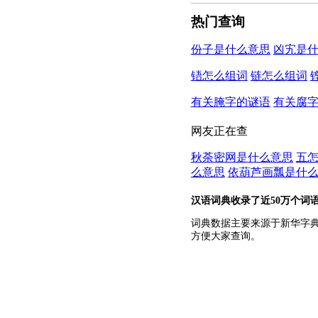
热门查询
份子是什么意思
凶宄是
铻怎么组词
链怎么组词
有关腌字的谜语
有关腐
网友正在查
秋荼密网是什么意思
五
么意思
依葫芦画瓢是什
汉语词典收录了近50万个词
词典数据主要来源于新华字
方便大家查询。