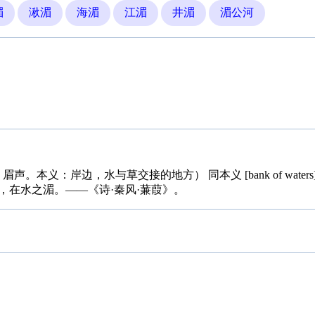
湄
湫湄
海湄
江湄
井湄
湄公河
声。本义：岸边，水与草交接的地方） 同本义 [bank of wate
，在水之湄。――《诗·秦风·蒹葭》。