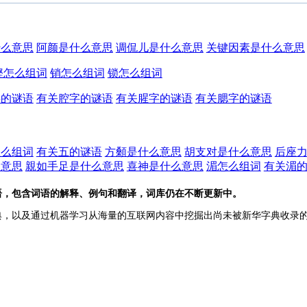
什么意思
阿颜是什么意思
调侃儿是什么意思
关键因素是什么意思
铿怎么组词
销怎么组词
锁怎么组词
字的谜语
有关腔字的谜语
有关腥字的谜语
有关腮字的谜语
怎么组词
有关五的谜语
方顙是什么意思
胡支对是什么意思
后座
么意思
親如手足是什么意思
喜神是什么意思
湄怎么组词
有关湄
语，包含词语的解释、例句和翻译，词库仍在不断更新中。
典，以及通过机器学习从海量的互联网内容中挖掘出尚未被新华字典收录