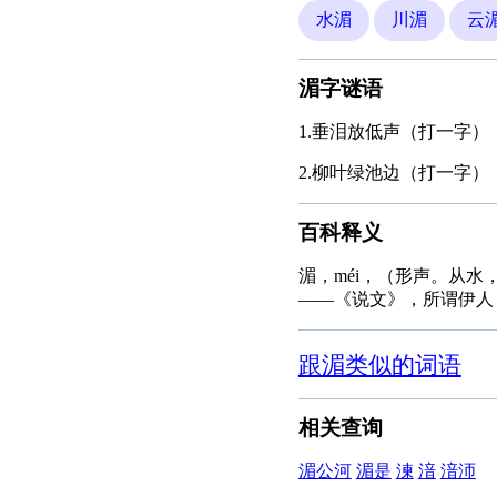
水湄
川湄
云
湄字谜语
1.垂泪放低声（打一字）
2.柳叶绿池边（打一字）
百科释义
湄，méi，（形声。从水，眉
――《说文》，所谓伊人
跟湄类似的词语
相关查询
湄公河
湄是
湅
湆
湆沞