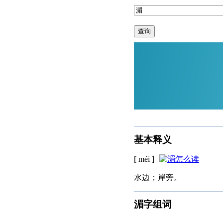
查询
基本释义
[ méi ]
水边；岸旁。
湄字组词