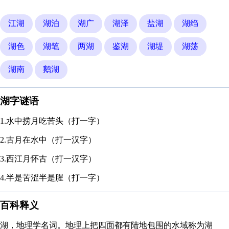
江湖
湖泊
湖广
湖泽
盐湖
湖绉
湖色
湖笔
两湖
鉴湖
湖堤
湖荡
湖南
鹅湖
湖字谜语
1.水中捞月吃苦头（打一字）
2.古月在水中（打一汉字）
3.西江月怀古（打一汉字）
4.半是苦涩半是腥（打一字）
百科释义
湖，地理学名词。地理上把四面都有陆地包围的水域称为湖