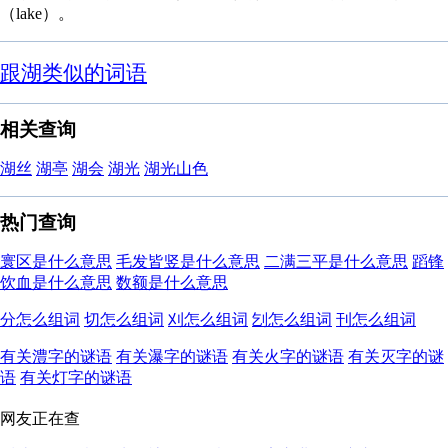
（lake）。
跟湖类似的词语
相关查询
湖丝
湖亭
湖会
湖光
湖光山色
热门查询
寰区是什么意思
毛发皆竖是什么意思
二满三平是什么意思
蹈锋
饮血是什么意思
数额是什么意思
分怎么组词
切怎么组词
刈怎么组词
刉怎么组词
刊怎么组词
有关澧字的谜语
有关瀑字的谜语
有关火字的谜语
有关灭字的谜
语
有关灯字的谜语
网友正在查