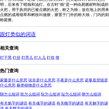
明，后来有了蜡烛和油灯。在古时“烛”是一种由易燃材料制成的
火把，用于执持的已被点燃的火把，称之为烛；放在地上的用来
点燃的成堆细草和树枝叫做燎，燎置于门外的称大烛，门内的则
称庭燎。
跟灯类似的词语
相关查询
灯下黑
灯丝
灯亮儿
灯人儿
灯伎
燈
热门查询
家量是什么意思
说非是什么意思
不夜是什么意思
诺曼底登陆是
什么意思
蕨类植物是什么意思
阨怎么组词
阬怎么组词
阮怎么组词
阯怎么组词
阱怎么组词
有关魁字的谜语
有关魂字的谜语
有关魄字的谜语
有关魅字的谜
语
有关魏字的谜语