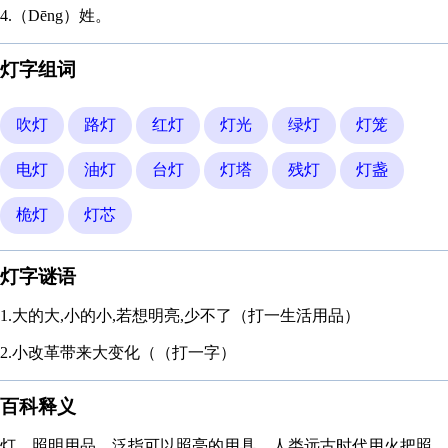
4.（Dēng）姓。
灯字组词
吹灯
路灯
红灯
灯光
绿灯
灯笼
电灯
油灯
台灯
灯塔
残灯
灯盏
桅灯
灯芯
灯字谜语
1.大的大,小的小,若想明亮,少不了（打一生活用品）
2.小改革带来大变化（（打一字）
百科释义
灯，照明用品，泛指可以照亮的用具。人类远古时代用火把照