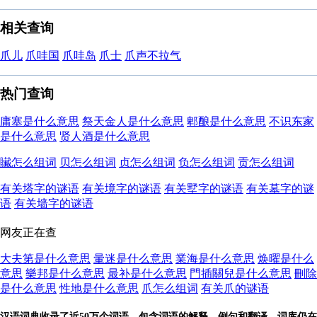
相关查询
爪儿
爪哇国
爪哇岛
爪士
爪声不拉气
热门查询
庸塞是什么意思
祭天金人是什么意思
郫酿是什么意思
不识东家
是什么意思
贤人酒是什么意思
贜怎么组词
贝怎么组词
贞怎么组词
负怎么组词
贡怎么组词
有关塔字的谜语
有关境字的谜语
有关墅字的谜语
有关墓字的谜
语
有关墙字的谜语
网友正在查
大夫第是什么意思
暈迷是什么意思
業海是什么意思
焕曜是什么
意思
樂邦是什么意思
最补是什么意思
門插關兒是什么意思
刪除
是什么意思
性地是什么意思
爪怎么组词
有关爪的谜语
汉语词典收录了近50万个词语，包含词语的解释、例句和翻译，词库仍在