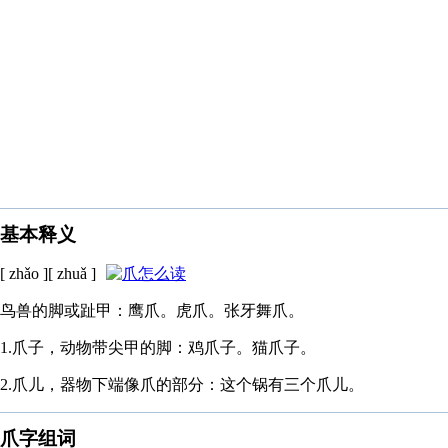
基本释义
[ zhǎo ][ zhuǎ ]
鸟兽的脚或趾甲：鹰爪。虎爪。张牙舞爪。
1.爪子，动物带尖甲的脚：鸡爪子。猫爪子。
2.爪儿，器物下端像爪的部分：这个锅有三个爪儿。
爪字组词