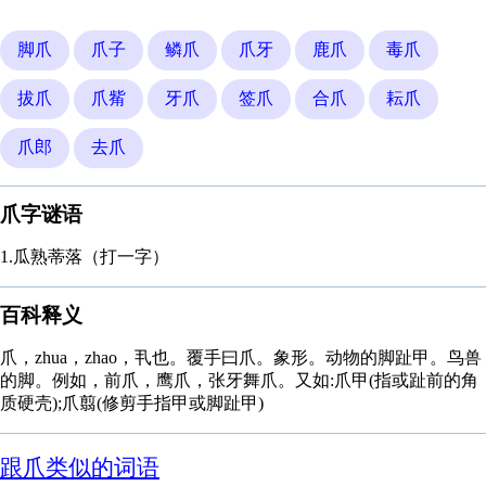
脚爪
爪子
鳞爪
爪牙
鹿爪
毒爪
拔爪
爪觜
牙爪
签爪
合爪
耘爪
爪郎
去爪
爪字谜语
1.瓜熟蒂落（打一字）
百科释义
爪，zhua，zhao，丮也。覆手曰爪。象形。动物的脚趾甲。鸟兽
的脚。例如，前爪，鹰爪，张牙舞爪。又如:爪甲(指或趾前的角
质硬壳);爪翦(修剪手指甲或脚趾甲)
跟爪类似的词语