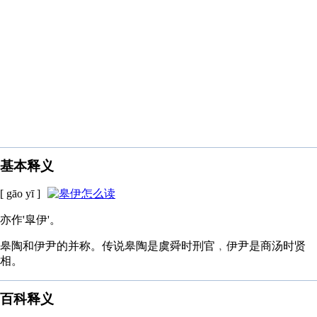
基本释义
[ gāo yī ]
亦作'皐伊'。
皋陶和伊尹的并称。传说皋陶是虞舜时刑官﹐伊尹是商汤时贤
相。
百科释义