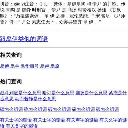
拼音：gāo yī注音：ㄍㄠ ㄧ繁体：皋伊皋陶 和 伊尹 的并称。传
说 皋陶 是 虞舜 时刑官， 伊尹 是 商汤 时贤相汉 扬雄 《甘泉
赋》：“乃搜逑索偶， 皐 伊 之徒，冠伦魁能。” 宋 曾巩 《尹师
鲁》诗：“ 尹公 素志任天下，众亦共望齐 皐 伊 。”
跟皋伊类似的词语
相关查询
皋傅
皋兰
皋华丽号
皋卢
皋原
热门查询
战斗到底是什么意思
暗订是什么意思
幽扬是什么意思
紧抱是什
么意思
动而若静是什么意思
硉怎么组词
硊怎么组词
硋怎么组词
硌怎么组词
硍怎么组词
有关士字的谜语
有关壬字的谜语
有关声字的谜语
有关夂字的谜
语
有关备字的谜语