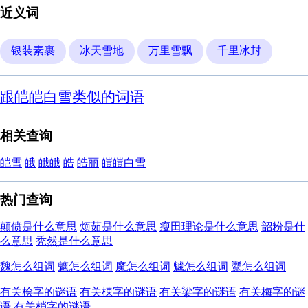
近义词
银装素裹
冰天雪地
万里雪飘
千里冰封
跟皑皑白雪类似的词语
相关查询
皑雪
皒
皒皒
皓
皓丽
皚皚白雪
热门查询
颠偾是什么意思
烦茹是什么意思
瘦田理论是什么意思
韶粉是什
么意思
秃然是什么意思
魏怎么组词
魑怎么组词
魔怎么组词
魖怎么组词
魙怎么组词
有关桧字的谜语
有关梀字的谜语
有关梁字的谜语
有关梅字的谜
语
有关梢字的谜语