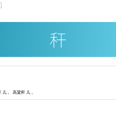
儿 。 高粱秆 儿 。