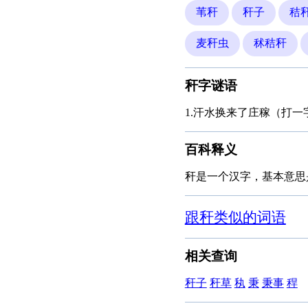
苇秆
秆子
秸
麦秆虫
秫秸秆
秆字谜语
1.汗水换来了庄稼（打一
百科释义
秆是一个汉字，基本意思
跟秆类似的词语
相关查询
秆子
秆草
秇
秉
秉事
稈