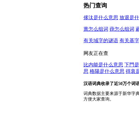
热门查询
侈汰是什么意思
放退是
蔈怎么组词
蔊怎么组词
有关域字的谜语
有关基
网友正在查
比内能是什么意思
下門
思
格陽是什么意思
得衷
汉语词典收录了近50万个词
词典数据主要来源于新华字
方便大家查询。