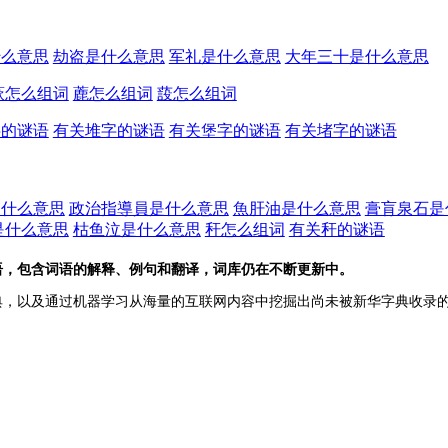
什么意思
劫盗是什么意思
军礼是什么意思
大年三十是什么意思
蔌怎么组词
蔍怎么组词
蔎怎么组词
字的谜语
有关堆字的谜语
有关堡字的谜语
有关堵字的谜语
是什么意思
政治指導員是什么意思
魚肝油是什么意思
膏肓泉石是
是什么意思
枯鱼泣是什么意思
秆怎么组词
有关秆的谜语
语，包含词语的解释、例句和翻译，词库仍在不断更新中。
典，以及通过机器学习从海量的互联网内容中挖掘出尚未被新华字典收录