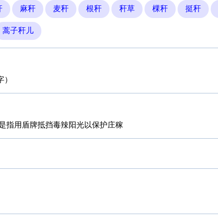
秆
麻秆
麦秆
根秆
秆草
棵秆
挺秆
蒿子秆儿
字）
是指用盾牌抵挡毒辣阳光以保护庄稼