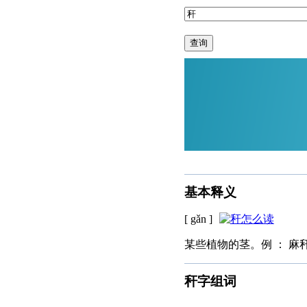
查询
基本释义
[ gǎn ]
某些植物的茎。例 ： 麻秆 
秆字组词