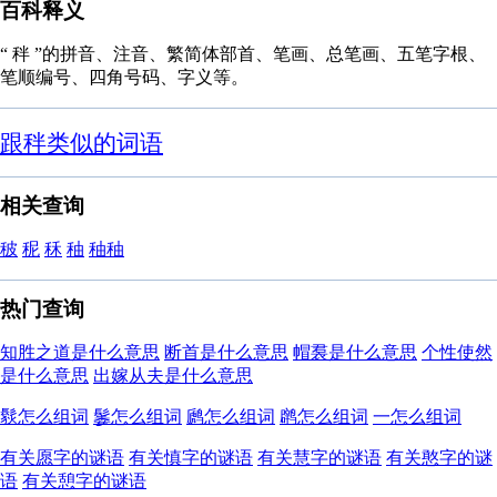
百科释义
“ 秚 ”的拼音、注音、繁简体部首、笔画、总笔画、五笔字根、
笔顺编号、四角号码、字义等。
跟秚类似的词语
相关查询
秛
秜
秝
秞
秞秞
热门查询
知胜之道是什么意思
断首是什么意思
帽裠是什么意思
个性使然
是什么意思
出嫁从夫是什么意思
䯼怎么组词
䰀怎么组词
䴘怎么组词
䴙怎么组词
一怎么组词
有关愿字的谜语
有关慎字的谜语
有关慧字的谜语
有关憨字的谜
语
有关憩字的谜语