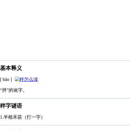
基本释义
[ bàn ]
“拌”的讹字。
秚字谜语
1.半根禾苗（打一字）