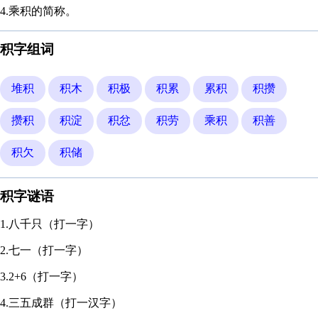
4.乘积的简称。
积字组词
堆积
积木
积极
积累
累积
积攒
攒积
积淀
积忿
积劳
乘积
积善
积欠
积储
积字谜语
1.八千只（打一字）
2.七一（打一字）
3.2+6（打一字）
4.三五成群（打一汉字）