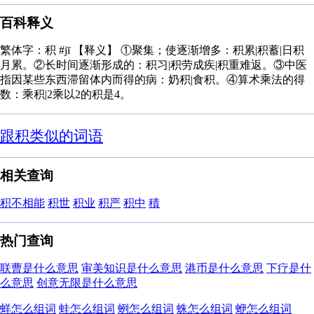
百科释义
繁体字：积 #jī 【释义】 ①聚集；使逐渐增多：积累|积蓄|日积
月累。②长时间逐渐形成的：积习|积劳成疾|积重难返。③中医
指因某些东西滞留体内而得的病：奶积|食积。④算术乘法的得
数：乘积|2乘以2的积是4。
跟积类似的词语
相关查询
积不相能
积世
积业
积严
积中
積
热门查询
联曹是什么意思
审美知识是什么意思
港币是什么意思
下疗是什
么意思
创意无限是什么意思
蛘怎么组词
蛙怎么组词
蛚怎么组词
蛛怎么组词
蛜怎么组词