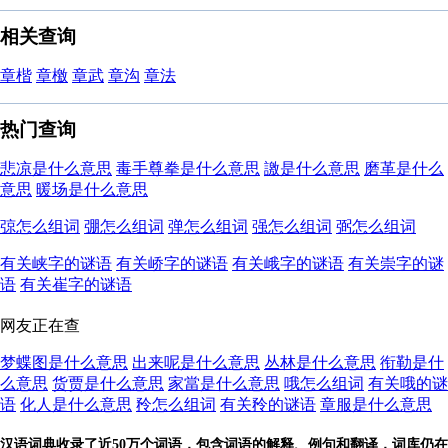
相关查询
章楷
章檄
章武
章沟
章法
热门查询
悲凉是什么意思
毒手尊拳是什么意思
譤是什么意思
磨革是什么
意思
暖场是什么意思
弶怎么组词
弸怎么组词
弹怎么组词
强怎么组词
弼怎么组词
有关峡字的谜语
有关峤字的谜语
有关峨字的谜语
有关崇字的谜
语
有关崔字的谜语
网友正在查
梦蝶图是什么意思
出来呢是什么意思
丛林是什么意思
衔勒是什
么意思
货贾是什么意思
家當是什么意思
哦怎么组词
有关哦的谜
语
化人是什么意思
矝怎么组词
有关矝的谜语
章服是什么意思
汉语词典收录了近50万个词语，包含词语的解释、例句和翻译，词库仍在