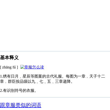
基本释义
[ zhāng fú ]
1.绣有日月﹑星辰等图案的古代礼服。每图为一章﹐天子十二
章﹐群臣按品级以九﹑七﹑五﹑三章递降。
2.有识别符号的衣服。
跟章服类似的词语