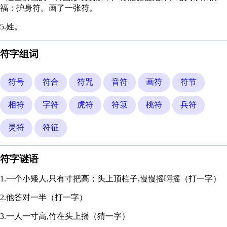
福：护身符。画了一张符。
5.姓。
符字组词
符号
符合
符咒
音符
画符
符节
相符
字符
虎符
符箓
桃符
兵符
灵符
符征
符字谜语
1.一个小矮人,只有寸把高；头上顶柱子,慢慢摇啊摇（打一字）
2.他答对一半（打一字）
3.一人一寸高,竹在头上摇（猜一字）