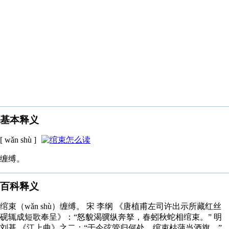
基本释义
[ wǎn shù ]
缠缚。
百科释义
绾束（wǎn shù）缠缚。 宋 李纲 《唐植甫左司许出示所藏红丝
砚辄成短歌奉呈》：“怒貌渴骥纵奔拏，春蚓秋蛇相绾束。” 明
刘基 《江上曲》之二：“于今弦管归何处，绾束枯蒲当酒旗。”