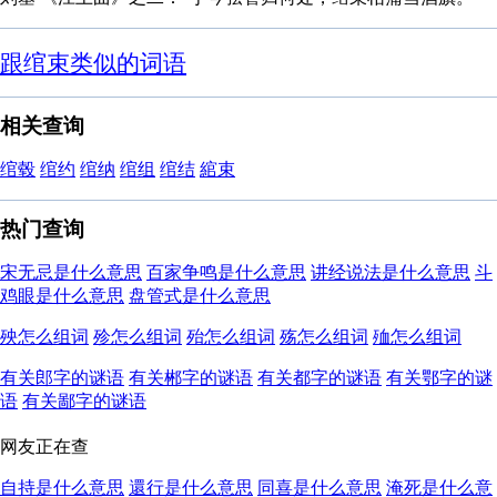
跟绾束类似的词语
相关查询
绾毂
绾约
绾纳
绾组
绾结
綰束
热门查询
宋无忌是什么意思
百家争鸣是什么意思
讲经说法是什么意思
斗
鸡眼是什么意思
盘管式是什么意思
殃怎么组词
殄怎么组词
殆怎么组词
殇怎么组词
殈怎么组词
有关郎字的谜语
有关郴字的谜语
有关都字的谜语
有关鄂字的谜
语
有关鄙字的谜语
网友正在查
自持是什么意思
還行是什么意思
同喜是什么意思
淹死是什么意