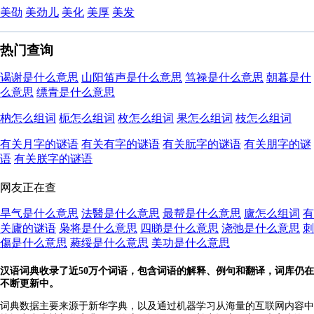
美劭
美劲儿
美化
美厚
美发
热门查询
谒谢是什么意思
山阳笛声是什么意思
笃禄是什么意思
朝暮是什
么意思
缥青是什么意思
枘怎么组词
枙怎么组词
枚怎么组词
果怎么组词
枝怎么组词
有关月字的谜语
有关有字的谜语
有关朊字的谜语
有关朋字的谜
语
有关朕字的谜语
网友正在查
旱气是什么意思
法醫是什么意思
最帮是什么意思
廬怎么组词
有
关廬的谜语
枭将是什么意思
四睇是什么意思
浇弛是什么意思
刺
傷是什么意思
蕤绥是什么意思
美功是什么意思
汉语词典收录了近50万个词语，包含词语的解释、例句和翻译，词库仍在
不断更新中。
词典数据主要来源于新华字典，以及通过机器学习从海量的互联网内容中