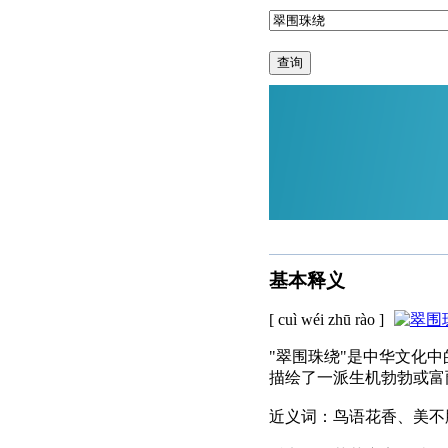
查询
基本释义
[ cuì wéi zhū rào ]
"翠围珠绕"是中华文化
描绘了一派生机勃勃或富
近义词：鸟语花香、美不