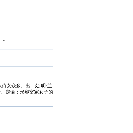
。”
随从侍女众多。出 处 明·兰
语、定语；形容富家女子的