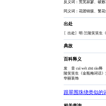
反义词：荒芜寂寥、破败
同义词：花团锦簇、繁花
出处
〖出处〗明·兰陵笑笑生
典故
百科释义
发 音 cuì wéi z
陵笑笑生《金瓶梅词话》
华丽装饰
跟翠围珠绕类似的
相关查询