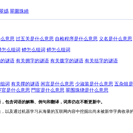
翠嬀
翠圍珠繞
什么意思
过五关是什么意思
自检程序是什么意思
义名是什么意思
鳟怎么组词
鳢怎么组词
鳣怎么组词
字的谜语
有关拥字的谜语
有关拨字的谜语
有关括字的谜语
么组词
有关撑的谜语
闲言是什么意思
少淑装是什么意思
五杂俎
序官是什么意思
門宦是什么意思
翠围珠绕是什么意思
语，包含词语的解释、例句和翻译，词库仍在不断更新中。
典，以及通过机器学习从海量的互联网内容中挖掘出尚未被新华字典收录