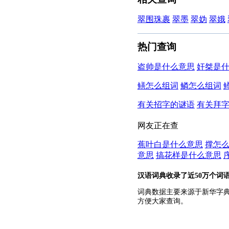
翠围珠裹
翠墨
翠妫
翠娥
热门查询
盗帅是什么意思
奸桀是
鳝怎么组词
鳞怎么组词
有关招字的谜语
有关拜
网友正在查
蕉叶白是什么意思
撑怎
意思
搞花样是什么意思
汉语词典收录了近50万个词
词典数据主要来源于新华字
方便大家查询。