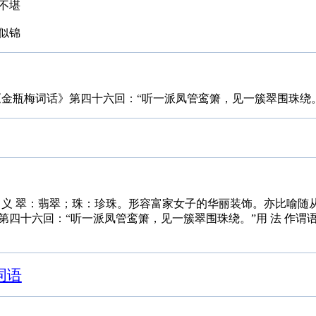
不堪
似锦
《金瓶梅词话》第四十六回：“听一派凤管鸾箫，见一簇翠围珠绕
hū rào释 义 翠：翡翠；珠：珍珠。形容富家女子的华丽装饰。亦比喻
第四十六回：“听一派凤管鸾箫，见一簇翠围珠绕。”用 法 作谓
词语