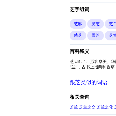
芝字组词
芝麻
灵芝
芝
菌芝
雪芝
芝
百科释义
芝 zhī：1、形容华美
“兰”，古书上指两种香草
跟芝类似的词语
相关查询
芝兰
芝兰之交
芝兰之化