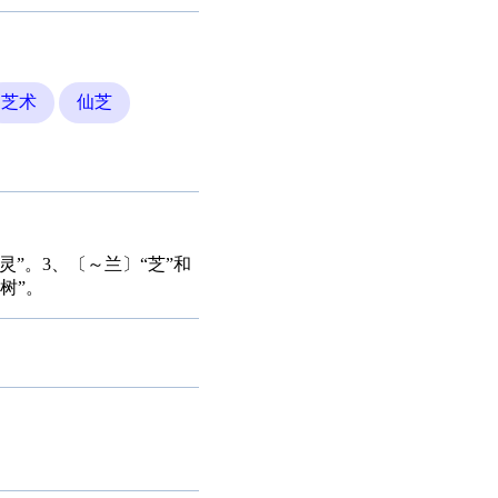
芝术
仙芝
灵”。3、〔～兰〕“芝”和
树”。