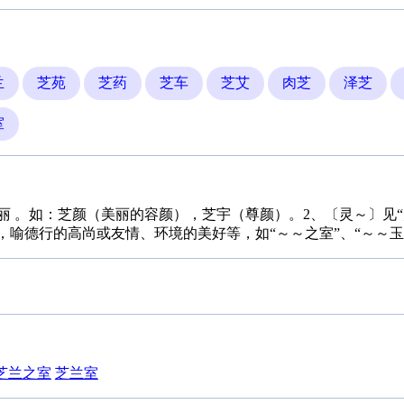
兰
芝苑
芝药
芝车
芝艾
肉芝
泽芝
室
、华丽 。如：芝颜（美丽的容颜），芝宇（尊颜）。2、〔灵～〕见“
，喻德行的高尚或友情、环境的美好等，如“～～之室”、“～～玉
芝兰之室
芝兰室