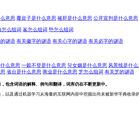
什么意思
覆盆子是什么意思
摧肝是什么意思
公开宣判是什么意思
峈怎么组词
峉怎么组词
峊怎么组词
字的谜语
有关徽字的谜语
有关心字的谜语
有关必字的谜语
是什么意思
一穀不登是什么意思
兒女姻是什么意思
风景线是什么
意思
省台是什么意思
善业是什么意思
芝怎么组词
有关芝的谜语
语，包含词语的解释、例句和翻译，词库仍在不断更新中。
典，以及通过机器学习从海量的互联网内容中挖掘出尚未被新华字典收录