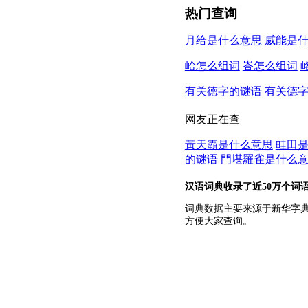
热门查询
月给是什么意思
威能是
峆怎么组词
峇怎么组词
有关徳字的谜语
有关德
网友正在查
黃天霸是什么意思
畦田
的谜语
門堪羅雀是什么
汉语词典收录了近50万个词
词典数据主要来源于新华字
方便大家查询。