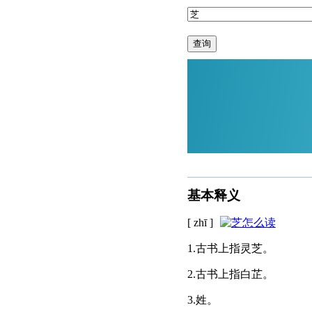
查询
基本释义
[ zhī ]
1.古书上指灵芝。
2.古书上指白芷。
3.姓。