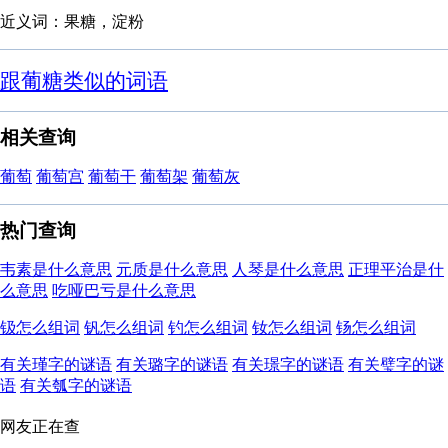
近义词：果糖，淀粉
跟葡糖类似的词语
相关查询
葡萄
葡萄宫
葡萄干
葡萄架
葡萄灰
热门查询
韦素是什么意思
元质是什么意思
人琴是什么意思
正理平治是什
么意思
吃哑巴亏是什么意思
钑怎么组词
钒怎么组词
钓怎么组词
钕怎么组词
钖怎么组词
有关瑾字的谜语
有关璐字的谜语
有关璟字的谜语
有关璧字的谜
语
有关瓠字的谜语
网友正在查