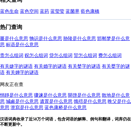
蓝色生命
蓝色空间
蓝药
蓝莹莹
蓝菌界
藍色康橋
热门查询
畺是什么意思
觕识是什么意思
胁陵是什么意思
邯郸梦是什么意
思
标语是什么意思
贵怎么组词
贶怎么组词
贷怎么组词
贸怎么组词
费怎么组词
有关婕字的谜语
有关婚字的谜语
有关婪字的谜语
有关婴字的谜
语
有关婵字的谜语
网友正在查
悄靜是什么意思
骤谏是什么意思
開啓是什么意思
散地是什么意
思
堿鹵是什么意思
遺置是什么意思
饿殕是什么意思
晩父是什么
意思
泄寫是什么意思
蓝色康桥是什么意思
汉语词典收录了近50万个词语，包含词语的解释、例句和翻译，词库仍在
不断更新中。