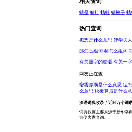
相关查询
蜻是
蜻虰
蜻蛉
蜻蛚子
蜻
热门查询
拟想是什么意思
婢学夫
郖怎么组词
郗怎么组词
有关䨻字的谜语
有关一
网友正在查
蠻雲瘴雨是什么意思
猛
么意思
秋後算賬是什么
汉语词典收录了近50万个词
词典数据主要来源于新华字
方便大家查询。