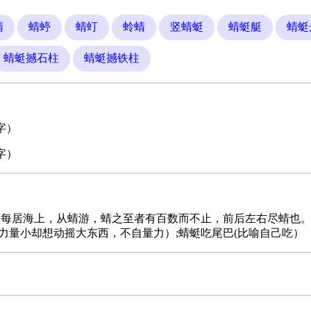
蜻
蜻蝏
蜻虰
蛉蜻
竖蜻蜓
蜻蜓艇
蜻蜓
蜻蜓撼石柱
蜻蜓撼铁柱
字）
字）
，每居海上，从蜻游，蜻之至者有百数而不止，前后左右尽蜻也。
力量小却想动摇大东西，不自量力）;蜻蜓吃尾巴(比喻自己吃）