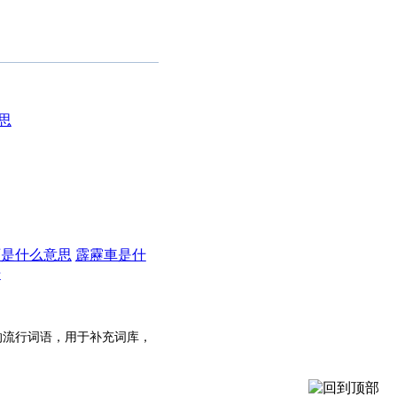
思
丽是什么意思
霹靂車是什
语
的流行词语，用于补充词库，