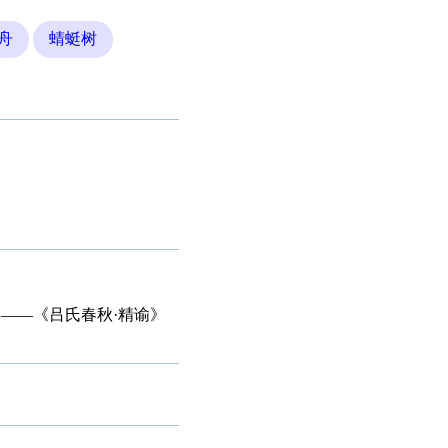
舟
蜻蜓树
――《吕氏春秋·精谕》