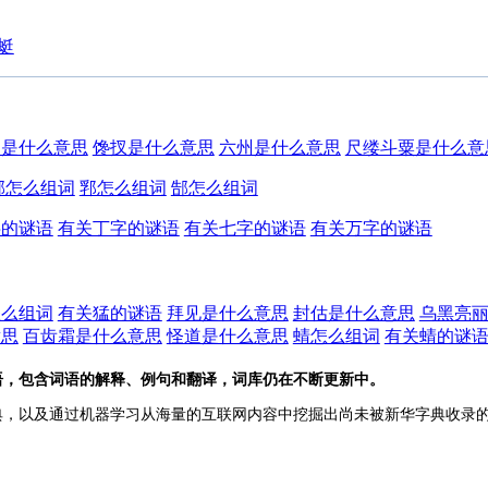
蜓
人是什么意思
馋扠是什么意思
六州是什么意思
尺缕斗粟是什么意
郙怎么组词
郛怎么组词
郜怎么组词
字的谜语
有关丁字的谜语
有关七字的谜语
有关万字的谜语
怎么组词
有关猛的谜语
拜见是什么意思
封估是什么意思
乌黑亮
意思
百齿霜是什么意思
怪道是什么意思
蜻怎么组词
有关蜻的谜
语，包含词语的解释、例句和翻译，词库仍在不断更新中。
典，以及通过机器学习从海量的互联网内容中挖掘出尚未被新华字典收录