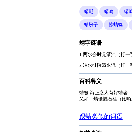
蜻蜓
蜻蛉
蜻
蜻蛚子
捺蜻蜓
蜻字谜语
1.两水会时见清浊（打一
2.浊水排除清水流（打一
百科释义
蜻蜓 海上之人有好蜻者
又如：蜻蜓撼石柱（比喻
跟蜻类似的词语