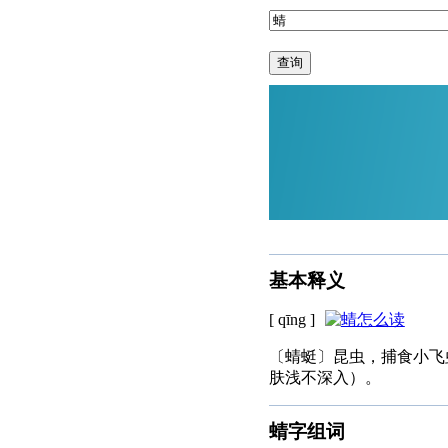
查询
基本释义
[ qīng ]
〔蜻蜓〕昆虫，捕食小飞
肤浅不深入）。
蜻字组词