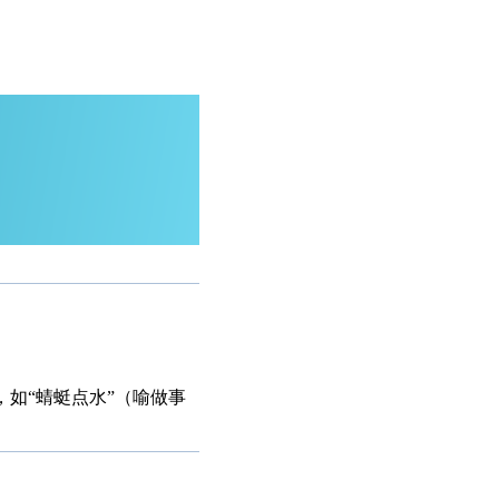
，如“蜻蜓点水”（喻做事