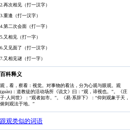
2.再次相见（打一汉字）
3.重逢（打一汉字）
4.第二次会面（打一字）
5.又相见（打一字）
6.又见面了（打一汉字）
7.又相见谜（打一字）
百科释义
观，看，察看：视觉。对事物的看法，分为心观与眼观。观
(guàn)：道教徒的活动场所《说文》曰：“观，谛视也。”。《庄
子·人间世》：“观者如市。”。《易·系辞下》：“仰则观象于天，
俯则观法于地。”
跟观类似的词语