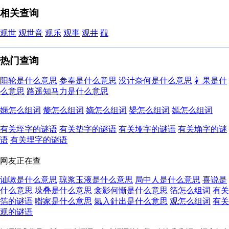
相关查询
观世
观世音
观乐
观事
观井
觀
热门查询
阳轮是什么意思
参奉是什么意思
没计奈何是什么意思
衤果是什
么意思
路遥知马力是什么意思
嫟怎么组词
嫠怎么组词
嫡怎么组词
嫢怎么组词
嫣怎么组词
有关垤字的谜语
有关垫字的谜语
有关垭字的谜语
有关埆字的谜
语
有关埋字的谜语
网友正在查
讪嗽是什么意思
琼浆玉液是什么意思
局中人是什么意思
喜说是
什么意思
垛叠是什么意思
衾影何慚是什么意思
箔怎么组词
有关
箔的谜语
喒家是什么意思
氣入針出是什么意思
观怎么组词
有关
观的谜语