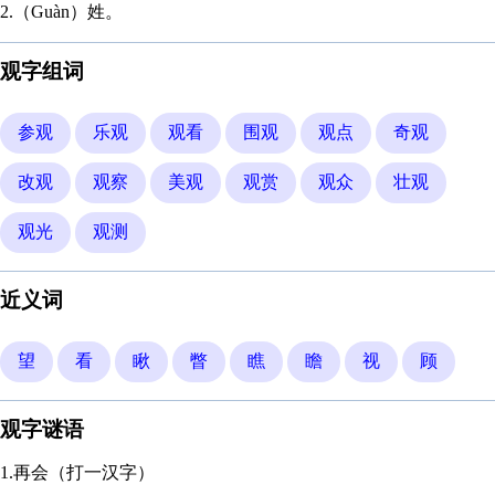
2.（Guàn）姓。
观字组词
参观
乐观
观看
围观
观点
奇观
改观
观察
美观
观赏
观众
壮观
观光
观测
近义词
望
看
瞅
瞥
瞧
瞻
视
顾
观字谜语
1.再会（打一汉字）