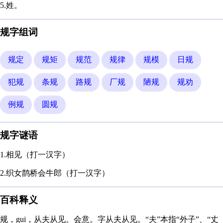
5.姓。
规字组词
规定
规矩
规范
规律
规模
日规
犯规
条规
路规
厂规
陋规
规劝
例规
圆规
规字谜语
1.相见（打一汉字）
2.织女鹊桥会牛郎（打一汉字）
百科释义
规，gui，从夫从见。会意。字从夫从见。“夫”本指“外子”、“丈