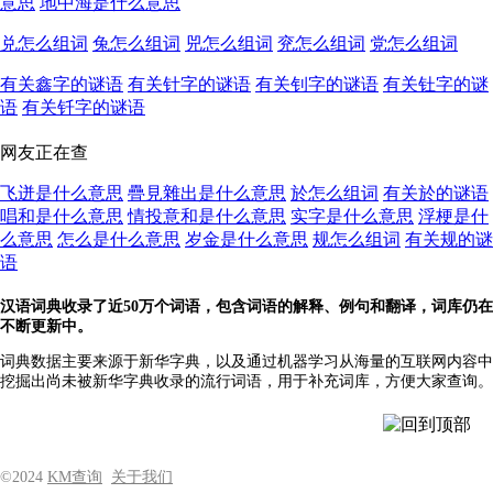
意思
地中海是什么意思
兑怎么组词
兔怎么组词
兕怎么组词
兖怎么组词
党怎么组词
有关鑫字的谜语
有关针字的谜语
有关钊字的谜语
有关钍字的谜
语
有关钎字的谜语
网友正在查
飞迸是什么意思
疊見雜出是什么意思
於怎么组词
有关於的谜语
唱和是什么意思
情投意和是什么意思
实字是什么意思
浮梗是什
么意思
怎么是什么意思
岁金是什么意思
规怎么组词
有关规的谜
语
汉语词典收录了近50万个词语，包含词语的解释、例句和翻译，词库仍在
不断更新中。
词典数据主要来源于新华字典，以及通过机器学习从海量的互联网内容中
挖掘出尚未被新华字典收录的流行词语，用于补充词库，方便大家查询。
©2024
KM查询
关于我们