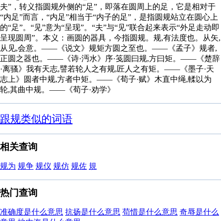
夫”，转义指圆规外侧的“足”，即落在圆周上的足，它是相对于
“内足”而言，“内足”相当于“内子的足”，是指圆规站立在圆心上
的“足”。“见”意为“呈现”。“夫”与“见”联合起来表示“外足走动即
呈现圆周”。本义：画圆的器具，今指圆规。规,有法度也。从矢,
从见,会意。——《说文》规矩方圆之至也。——《孟子》规者,
正圆之器也。——《诗·沔水》序·笺圆曰规,方曰矩。——《楚辞
·离骚》我有天志,譬若轮人之有规,匠人之有矩。——《墨子·天
志上》圆者中规,方者中矩。——《荀子·赋》木直中绳,輮以为
轮,其曲中规。——《荀子·劝学》
跟规类似的词语
相关查询
规为
规争
规仪
规仿
规佐
規
热门查询
准确度是什么意思
抗扬是什么意思
苟惜是什么意思
奇辱是什么