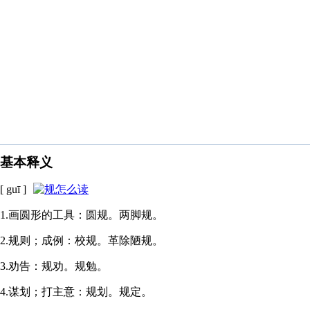
基本释义
[ guī ]
1.画圆形的工具：圆规。两脚规。
2.规则；成例：校规。革除陋规。
3.劝告：规劝。规勉。
4.谋划；打主意：规划。规定。