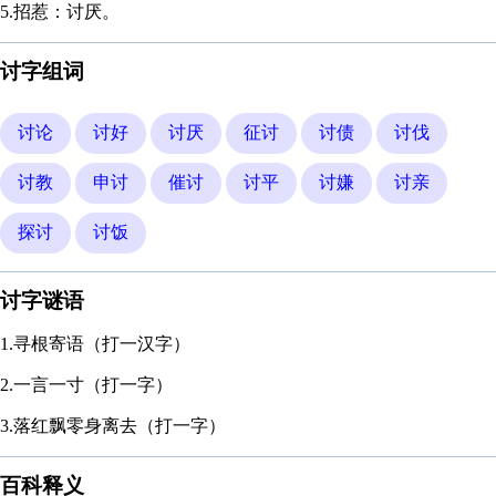
5.招惹：讨厌。
讨字组词
讨论
讨好
讨厌
征讨
讨债
讨伐
讨教
申讨
催讨
讨平
讨嫌
讨亲
探讨
讨饭
讨字谜语
1.寻根寄语（打一汉字）
2.一言一寸（打一字）
3.落红飘零身离去（打一字）
百科释义