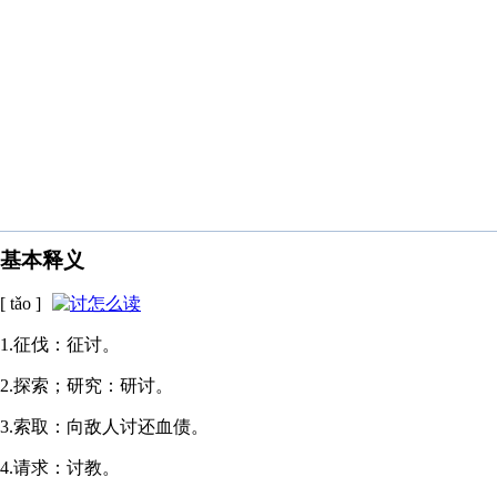
基本释义
[ tǎo ]
1.征伐：征讨。
2.探索；研究：研讨。
3.索取：向敌人讨还血债。
4.请求：讨教。