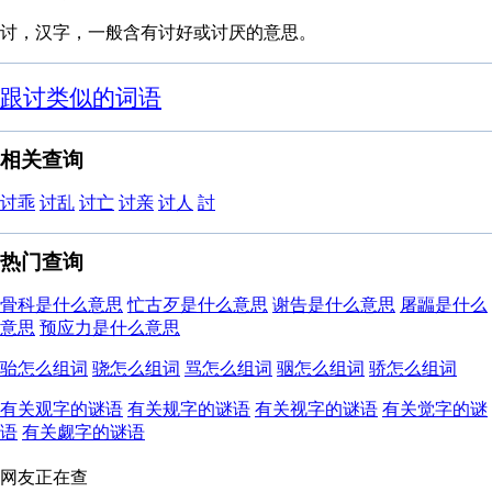
讨，汉字，一般含有讨好或讨厌的意思。
跟讨类似的词语
相关查询
讨乖
讨乱
讨亡
讨亲
讨人
討
热门查询
骨科是什么意思
忙古歹是什么意思
谢告是什么意思
屠疈是什么
意思
预应力是什么意思
骀怎么组词
骁怎么组词
骂怎么组词
骃怎么组词
骄怎么组词
有关观字的谜语
有关规字的谜语
有关视字的谜语
有关觉字的谜
语
有关觑字的谜语
网友正在查