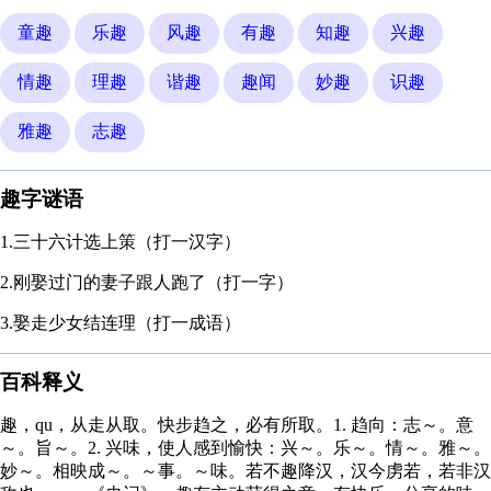
童趣
乐趣
风趣
有趣
知趣
兴趣
情趣
理趣
谐趣
趣闻
妙趣
识趣
雅趣
志趣
趣字谜语
1.三十六计选上策（打一汉字）
2.刚娶过门的妻子跟人跑了（打一字）
3.娶走少女结连理（打一成语）
百科释义
趣，qu，从走从取。快步趋之，必有所取。1. 趋向：志～。意
～。旨～。2. 兴味，使人感到愉快：兴～。乐～。情～。雅～。
妙～。相映成～。～事。～味。若不趣降汉，汉今虏若，若非汉