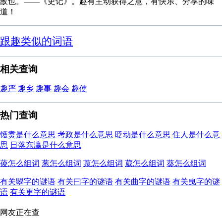
敌也。——《史记》。趣有主动获得之意，有快乐、分享的味
道！
跟趣类似的词语
相关查询
趣严
趣乡
趣事
趣会
趣使
热门查询
镬煑是什么意思
考政是什么意思
眨动是什么意思
住人是什么意
思
日落东瀛是什么意思
葰怎么组词
葱怎么组词
葲怎么组词
葳怎么组词
葵怎么组词
有关曌字的谜语
有关曰字的谜语
有关曲字的谜语
有关曳字的谜
语
有关更字的谜语
网友正在查