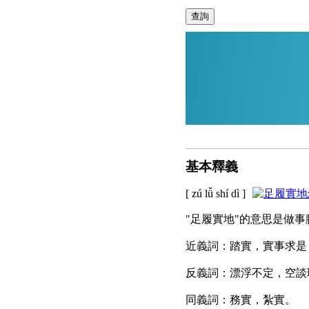
查詢
基本釋義
[ zú lǚ shí dì ]
"足履實地"的意思是做
近義詞：踏實，實事求是
反義詞：漂浮不定，空談
同義詞：務實，紮實。