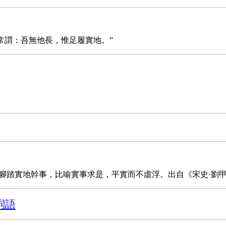
常謂：吾無他長，惟足履實地。”
腳踏實地幹事，比喻實事求是，平實而不虛浮。出自《宋史·劉
詞語