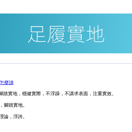
事腳踏實地，穩健實際，不浮躁，不講求表面，注重實效。
，腳踏實地。
理論，浮誇。