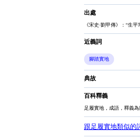
出處
《宋史·劉甲傳》：“生平
近義詞
腳踏實地
典故
百科釋義
足履實地，成語，釋義為
跟足履實地類似的