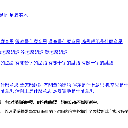
足帆
足履实地
什麼意思
很仲是什麼意思
週會是什麼意思
勁骨豐肌是什麼意思
㹭怎麼組詞
㺄怎麼組詞
㼎怎麼組詞
字的謎語
有關醫字的謎語
有關十字的謎語
有關千字的謎語
是什麼意思
董怎麼組詞
有關董的謎語
浮萍是什麼意思
抓空兒是
什麼意思
活阎王是什麼意思
足履實地是什麼意思
語，包含詞語的解釋、例句和翻譯，詞庫仍在不斷更新中。
典，以及通過機器學習從海量的互聯網內容中挖掘出尚未被新華字典收錄