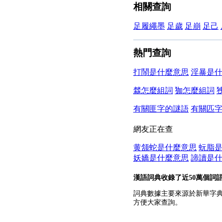
相關查詢
足履繩墨
足歲
足崩
足己
熱門查詢
打鬧是什麼意思
淫暴是
㵘怎麼組詞
㹢怎麼組詞
有關匪字的謎語
有關匹
網友正在查
黄颔蛇是什麼意思
蚖脂
妖嬌是什麼意思
諦讀是
漢語詞典收錄了近50萬個詞
詞典數據主要來源於新華字
方便大家查詢。