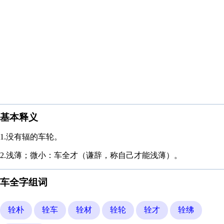
基本释义
1.没有辐的车轮。
2.浅薄；微小：车全才（谦辞，称自己才能浅薄）。
车全字组词
辁朴
辁车
辁材
辁轮
辁才
辁绋