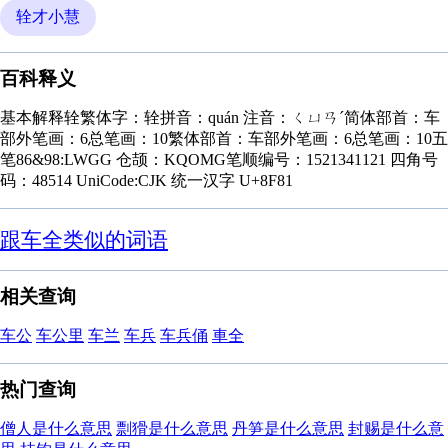
辁才小慧
百科释义
基本解释辁繁体字：辁拼音：quán 注音：ㄑㄩㄢˊ简体部首：车
部外笔画：6总笔画：10繁体部首：车部外笔画：6总笔画：10五
笔86&98:LWGG 仓颉：KQOMG笔顺编号：1521341121 四角号
码：48514 UniCode:CJK 统一汉字 U+8F81
跟车全类似的词语
相关查询
车公
车公里
车兰
车兵
车兵俑
車全
热门查询
僧人是什么意思
剽猾是什么意思
丹笋是什么意思
封赐是什么意