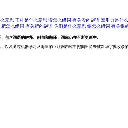
什么意思
玉桂是什么意思
没怎么组词
有关没的谜语
牵引力是什
思
粑怎么组词
有关粑的谜语
你们是什么意思
鏁怎么组词
有关鏁
语，包含词语的解释、例句和翻译，词库仍在不断更新中。
典，以及通过机器学习从海量的互联网内容中挖掘出尚未被新华字典收录