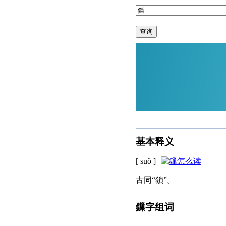
查询
基本释义
[ suǒ ]
古同“鎖”。
鏁字组词