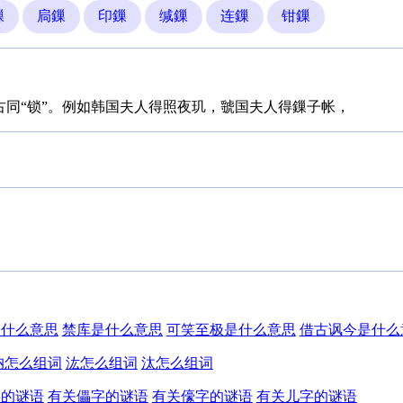
鏁
扃鏁
印鏁
缄鏁
连鏁
钳鏁
 古同“锁”。例如韩国夫人得照夜玑，虢国夫人得鏁子帐，
是什么意思
禁库是什么意思
可笑至极是什么意思
借古讽今是什么
汭怎么组词
汯怎么组词
汰怎么组词
字的谜语
有关儡字的谜语
有关儫字的谜语
有关儿字的谜语