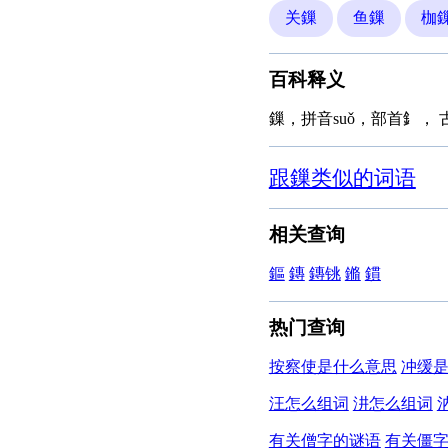
关鏁
鱼鏁
枷
百科释义
鏁，拼音suǒ，部首釒，
跟鏁类似的词语
相关查询
鏂
鏄
鏄铫
鏅
鏆
热门查询
按察使是什么意思
冲缓
汪怎么组词
汫怎么组词
有关僧字的谜语
有关僵