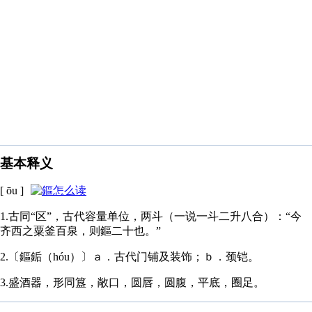
基本释义
[ ōu ]
1.古同“区”，古代容量单位，两斗（一说一斗二升八合）：“今
齐西之粟釜百泉，则鏂二十也。”
2.〔鏂銗（hóu）〕ａ．古代门铺及装饰；ｂ．颈铠。
3.盛酒器，形同簋，敞口，圆唇，圆腹，平底，圈足。