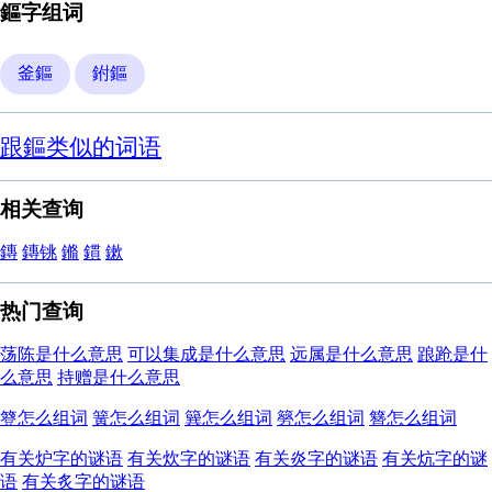
鏂字组词
釜鏂
鉜鏂
跟鏂类似的词语
相关查询
鏄
鏄铫
鏅
鏆
鏉
热门查询
荡陈是什么意思
可以集成是什么意思
远属是什么意思
踉跄是什
么意思
持赠是什么意思
簦怎么组词
簧怎么组词
簨怎么组词
簩怎么组词
簪怎么组词
有关炉字的谜语
有关炊字的谜语
有关炎字的谜语
有关炕字的谜
语
有关炙字的谜语