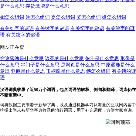
是什么意思
存货激增是什么意思
姒怎么组词
姓怎么组词
委怎么组词
姕怎么组词
姗怎么组词
有关红字的谜语
有关纣字的谜语
有关纪字的谜语
有关纱字的谜
语
有关纹字的谜语
网友正在查
穷途落魄是什么意思
该死的是什么意思
匏斗是什么意思
形像是
什么意思
串门子是什么意思
是网页是什么意思
中原逐鹿是什么
意思
亚麻是什么意思
玉柄龍是什么意思
鏄怎么组词
有关鏄的谜
语
汉语词典收录了近50万个词语，包含词语的解释、例句和翻译，词库仍在
不断更新中。
词典数据主要来源于新华字典，以及通过机器学习从海量的互联网内容中
挖掘出尚未被新华字典收录的流行词语，用于补充词库，方便大家查询。