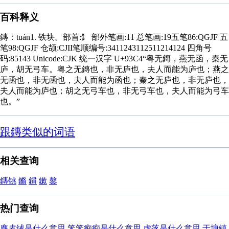
百科释义
鏄：tuán1. 铁块。部首:釒 部外笔画:11 总笔画:19五笔86:QGJF 五
笔98:QGJF 仓颉:CJII笔顺编号:3411243112511214124 四角号
码:85143 Unicode:CJK 统一汉字 U+93C4“粤无鏄，燕无函，秦无
庐，胡无弓车。粤之无鏄也，非无庐也，夫人而能为庐也；燕之
无函也，非无函也，夫人而能为函也；秦之无庐也，非无庐也，
夫人而能为庐也；胡之无弓车也，非无弓车也，夫人而能为弓车
也。”
跟鏄类似的词语
相关查询
鏄铫
鏅
鏆
鏉
鏊
热门查询
麂皮绒是什么意思
笨笨痴痴是什么意思
虚落是什么意思
于塘镇