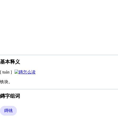
基本释义
[ tuán ]
铁块。
鏄字组词
鏄铫